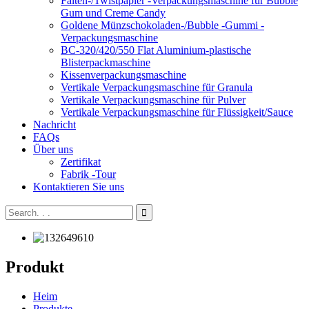
Falten-/Twistpapier -Verpackungsmaschine für Bubble
Gum und Creme Candy
Goldene Münzschokoladen-/Bubble -Gummi -
Verpackungsmaschine
BC-320/420/550 Flat Aluminium-plastische
Blisterpackmaschine
Kissenverpackungsmaschine
Vertikale Verpackungsmaschine für Granula
Vertikale Verpackungsmaschine für Pulver
Vertikale Verpackungsmaschine für Flüssigkeit/Sauce
Nachricht
FAQs
Über uns
Zertifikat
Fabrik -Tour
Kontaktieren Sie uns
Produkt
Heim
Produkte