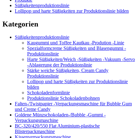
Süßigkeitenproduktionslinie
Lollipop und harte Süßigkeiten zur Produktionslinie bilden
Kategorien
Süßigkeitenproduktionslinie
Kaugummi und Toffee Kautkau -Prodution -Linie
Spezialformcreme Süßigkeiten und Blasengummi -
Produktionslinie
Harte Süßigkeiten/Weich -Süßigkeiten -Vakuum -Servo
-Ablagerung der Produktionslinie
Stärke weiche Süßigkeiten, Cream Candy
Produktionslinie
Lollipop und harte Süßigkeiten zur Produktionslinie
bilden
Schokoladenformlinie
Produktionslinie Schokoladenbohnen
Falten-/Twistpapier -Verpackungsmaschine für Bubble Gum
und Creme Candy
Goldene Münzschokoladen-/Bubble -Gummi -
Verpackungsmaschine
BC-320/420/550 Flat Aluminium-plastische
Blisterpackmaschine
Kissenverpackungsmaschine