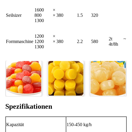
1600 ×
Seilsizer
800 ×
380
1.5
320
1300
1200 ×
2t ~
Formmaschine
1200 ×
380
2.2
580
4t/8h
1300
Spezifikationen
Kapazität
150-450 kg/h