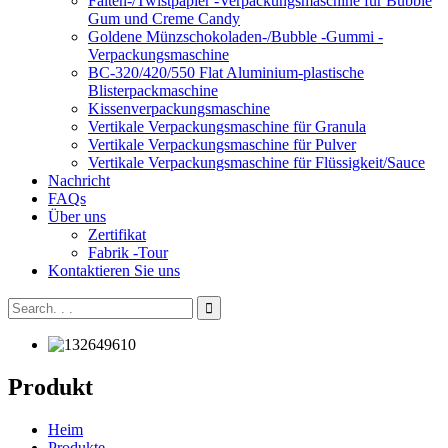
Falten-/Twistpapier -Verpackungsmaschine für Bubble
Gum und Creme Candy
Goldene Münzschokoladen-/Bubble -Gummi -
Verpackungsmaschine
BC-320/420/550 Flat Aluminium-plastische
Blisterpackmaschine
Kissenverpackungsmaschine
Vertikale Verpackungsmaschine für Granula
Vertikale Verpackungsmaschine für Pulver
Vertikale Verpackungsmaschine für Flüssigkeit/Sauce
Nachricht
FAQs
Über uns
Zertifikat
Fabrik -Tour
Kontaktieren Sie uns
Produkt
Heim
Produkte