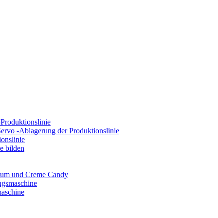
Produktionslinie
ervo -Ablagerung der Produktionslinie
onslinie
e bilden
 Gum und Creme Candy
ngsmaschine
maschine