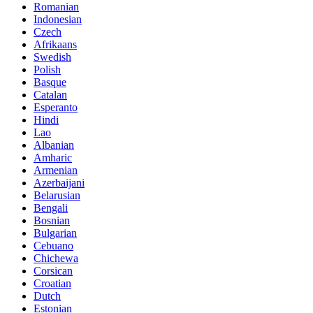
Romanian
Indonesian
Czech
Afrikaans
Swedish
Polish
Basque
Catalan
Esperanto
Hindi
Lao
Albanian
Amharic
Armenian
Azerbaijani
Belarusian
Bengali
Bosnian
Bulgarian
Cebuano
Chichewa
Corsican
Croatian
Dutch
Estonian