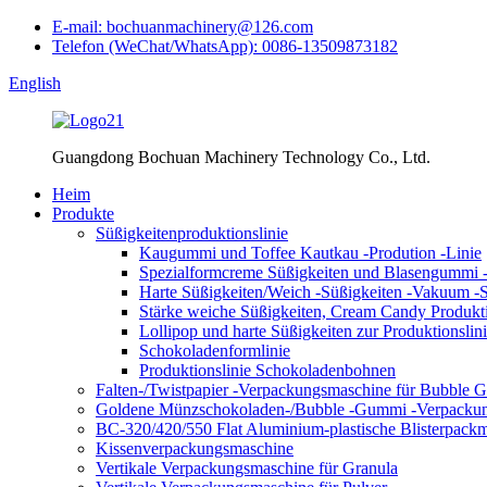
E-mail: bochuanmachinery@126.com
Telefon (WeChat/WhatsApp): 0086-13509873182
English
Guangdong Bochuan Machinery Technology Co., Ltd.
Heim
Produkte
Süßigkeitenproduktionslinie
Kaugummi und Toffee Kautkau -Prodution -Linie
Spezialformcreme Süßigkeiten und Blasengummi -
Harte Süßigkeiten/Weich -Süßigkeiten -Vakuum -S
Stärke weiche Süßigkeiten, Cream Candy Produkti
Lollipop und harte Süßigkeiten zur Produktionslini
Schokoladenformlinie
Produktionslinie Schokoladenbohnen
Falten-/Twistpapier -Verpackungsmaschine für Bubble
Goldene Münzschokoladen-/Bubble -Gummi -Verpacku
BC-320/420/550 Flat Aluminium-plastische Blisterpack
Kissenverpackungsmaschine
Vertikale Verpackungsmaschine für Granula