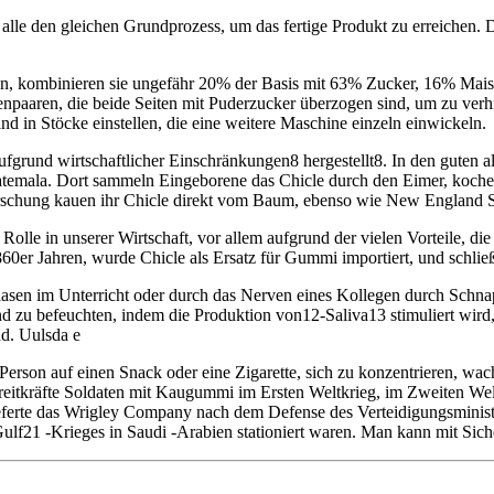
alle den gleichen Grundprozess, um das fertige Produkt zu erreichen. 
en, kombinieren sie ungefähr 20% der Basis mit 63% Zucker, 16% Mai
paaren, die beide Seiten mit Puderzucker überzogen sind, um zu verhi
Band in Stöcke einstellen, die eine weitere Maschine einzeln einwickeln.
aufgrund wirtschaftlicher Einschränkungen8 hergestellt8. In den guten 
atemala. Dort sammeln Eingeborene das Chicle durch den Eimer, kochen
schung kauen ihr Chicle direkt vom Baum, ebenso wie New England Sie
Rolle in unserer Wirtschaft, vor allem aufgrund der vielen Vorteile,
860er Jahren, wurde Chicle als Ersatz für Gummi importiert, und schlie
asen im Unterricht oder durch das Nerven eines Kollegen durch Schnapp
d zu befeuchten, indem die Produktion von12-Saliva13 stimuliert wird,
d. Uulsda e
erson auf einen Snack oder eine Zigarette, sich zu konzentrieren, wa
reitkräfte Soldaten mit Kaugummi im Ersten Weltkrieg, im Zweiten Wel
lieferte das Wrigley Company nach dem Defense des Verteidigungsmini
lf21 -Krieges in Saudi -Arabien stationiert waren. Man kann mit Sich