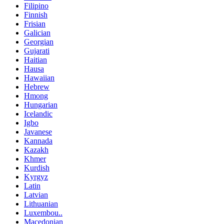
Filipino
Finnish
Frisian
Galician
Georgian
Gujarati
Haitian
Hausa
Hawaiian
Hebrew
Hmong
Hungarian
Icelandic
Igbo
Javanese
Kannada
Kazakh
Khmer
Kurdish
Kyrgyz
Latin
Latvian
Lithuanian
Luxembou..
Macedonian