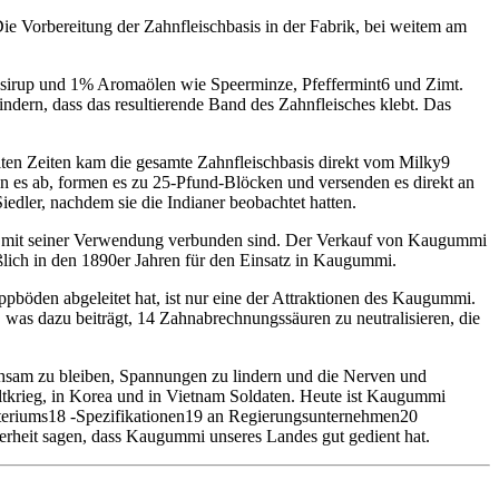
Die Vorbereitung der Zahnfleischbasis in der Fabrik, bei weitem am
ssirup und 1% Aromaölen wie Speerminze, Pfeffermint6 und Zimt.
ndern, dass das resultierende Band des Zahnfleisches klebt. Das
alten Zeiten kam die gesamte Zahnfleischbasis direkt vom Milky9
 es ab, formen es zu 25-Pfund-Blöcken und versenden es direkt an
dler, nachdem sie die Indianer beobachtet hatten.
 die mit seiner Verwendung verbunden sind. Der Verkauf von Kaugummi
ßlich in den 1890er Jahren für den Einsatz in Kaugummi.
böden abgeleitet hat, ist nur eine der Attraktionen des Kaugummi.
 was dazu beiträgt, 14 Zahnabrechnungssäuren zu neutralisieren, die
chsam zu bleiben, Spannungen zu lindern und die Nerven und
tkrieg, in Korea und in Vietnam Soldaten. Heute ist Kaugummi
steriums18 -Spezifikationen19 an Regierungsunternehmen20
erheit sagen, dass Kaugummi unseres Landes gut gedient hat.