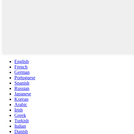
English
French
German
Portuguese
Spanish
Russian
Japanese
Korean
Arabic
Irish
Greek
Turkish
Italian
Danish