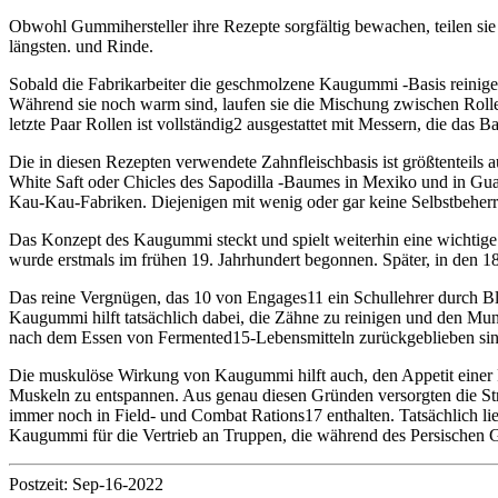
Obwohl Gummihersteller ihre Rezepte sorgfältig bewachen, teilen sie 
längsten. und Rinde.
Sobald die Fabrikarbeiter die geschmolzene Kaugummi -Basis reinig
Während sie noch warm sind, laufen sie die Mischung zwischen Rollen
letzte Paar Rollen ist vollständig2 ausgestattet mit Messern, die das 
Die in diesen Rezepten verwendete Zahnfleischbasis ist größtenteils 
White Saft oder Chicles des Sapodilla -Baumes in Mexiko und in Gu
Kau-Kau-Fabriken. Diejenigen mit wenig oder gar keine Selbstbeherr
Das Konzept des Kaugummi steckt und spielt weiterhin eine wichtige 
wurde erstmals im frühen 19. Jahrhundert begonnen. Später, in den 1
Das reine Vergnügen, das 10 von Engages11 ein Schullehrer durch Bl
Kaugummi hilft tatsächlich dabei, die Zähne zu reinigen und den Mun
nach dem Essen von Fermented15-Lebensmitteln zurückgeblieben sin
Die muskulöse Wirkung von Kaugummi hilft auch, den Appetit einer P
Muskeln zu entspannen. Aus genau diesen Gründen versorgten die St
immer noch in Field- und Combat Rations17 enthalten. Tatsächlich 
Kaugummi für die Vertrieb an Truppen, die während des Persischen Gu
Postzeit: Sep-16-2022