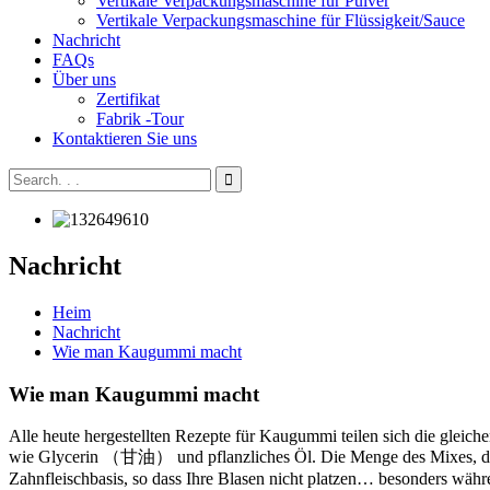
Vertikale Verpackungsmaschine für Pulver
Vertikale Verpackungsmaschine für Flüssigkeit/Sauce
Nachricht
FAQs
Über uns
Zertifikat
Fabrik -Tour
Kontaktieren Sie uns
Nachricht
Heim
Nachricht
Wie man Kaugummi macht
Wie man Kaugummi macht
Alle heute hergestellten Rezepte für Kaugummi teilen sich die gleich
wie Glycerin （甘油） und pflanzliches Öl. Die Menge des Mixes, die je
Zahnfleischbasis, so dass Ihre Blasen nicht platzen… besonders währ